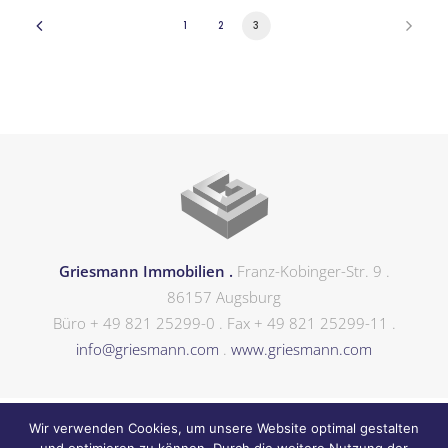
1
2
3
Griesmann Immobilien .
Franz-Kobinger-Str. 9 .
86157 Augsburg
Büro + 49 821 25299-0 . Fax + 49 821 25299-11 .
info@griesmann.com
.
www.griesmann.com
Wir verwenden Cookies, um unsere Website optimal gestalten