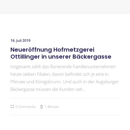
16. Juli 2019
Neueröffnung Hofmetzgerei
Ottillinger in unserer Bäckergasse
Insgesamt zählt das florierende Familienunternehmen
heute sieben Filialen, davon befindet sich je eine in
Pfersee und Königsbrunn. Und auch in der Augsburger
Bäckergasse müssen die Kunden seit…
0 Comments
1 Minute