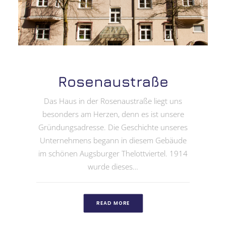
Rosenaustraße
Das Haus in der Rosenaustraße liegt uns
besonders am Herzen, denn es ist unsere
Gründungsadresse. Die Geschichte unseres
Unternehmens begann in diesem Gebäude
im schönen Augsburger Thelottviertel. 1914
wurde dieses…
READ MORE