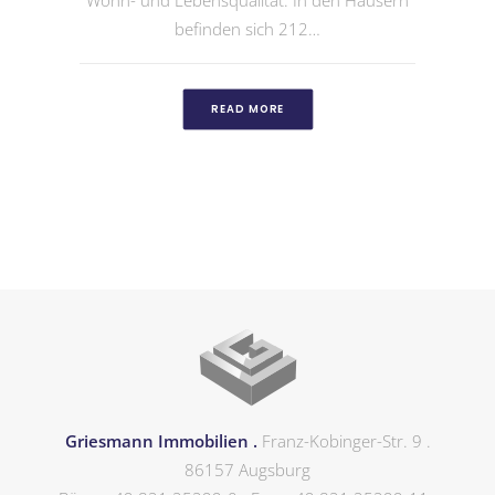
Wohn- und Lebensqualität. In den Häusern
befinden sich 212…
READ MORE
Griesmann Immobilien .
Franz-Kobinger-Str. 9 .
86157 Augsburg