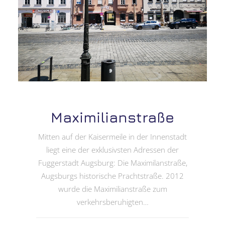
Maximilianstraße
Mitten auf der Kaisermeile in der Innenstadt
liegt eine der exklusivsten Adressen der
Fuggerstadt Augsburg: Die Maximilanstraße,
Augsburgs historische Prachtstraße. 2012
wurde die Maximilianstraße zum
verkehrsberuhigten…