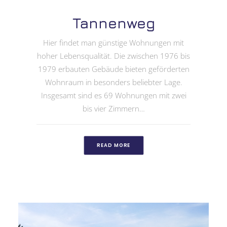
Tannenweg
Hier findet man günstige Wohnungen mit
hoher Lebensqualität. Die zwischen 1976 bis
1979 erbauten Gebäude bieten geförderten
Wohnraum in besonders beliebter Lage.
Insgesamt sind es 69 Wohnungen mit zwei
bis vier Zimmern…
READ MORE