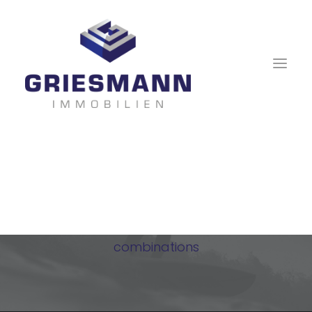
Shop Creative
Incredible shop experience with endless
combinations