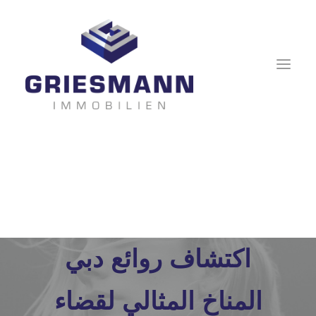
اكتشاف روائع دبي
المناخ المثالي لقضاء